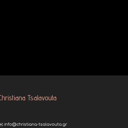
Christiana Tsalavouta
✉️ info@christiana-tsalavouta.gr